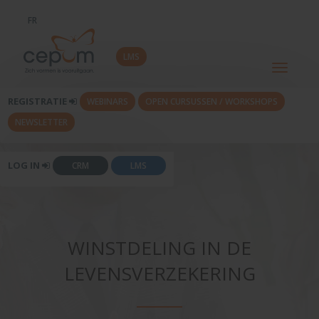
FR
LMS
Toggle
navigati
REGISTRATIE
WEBINARS
OPEN CURSUSSEN / WORKSHOPS
NEWSLETTER
LOG IN
CRM
LMS
WINSTDELING IN DE
LEVENSVERZEKERING