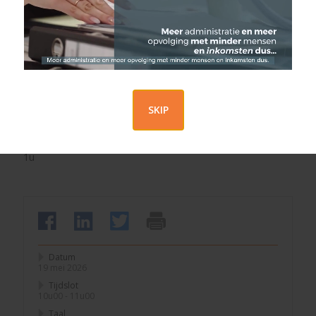
Soorten winstdeling
Bronnen van winstdeling
Verdeling van de winstdeling
Toekenning van de winstdeling
Interpretatie van de winstdeling
Rol van de NBB en het FSMA
Q&A
SKIP
Duurtijd
1u
Datum
19 mei 2026
Tijdslot
10u00 - 11u00
Taal