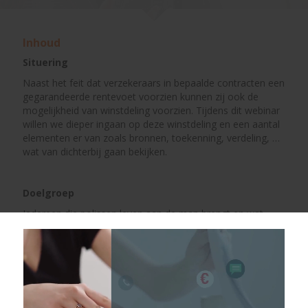
Inhoud
Situering
Naast het feit dat verzekeraars in bepaalde contracten een
gegarandeerde rentevoet voorzien kunnen zij ook de
mogelijkheid van winstdeling voorzien. Tijdens dit webinar
willen we dieper ingaan op deze winstdeling en een aantal
elementen er van zoals bronnen, toekenning, verdeling, …
wat van dichterbij gaan bekijken.
Doelgroep
Iedereen die polissen leven aan de man brengt en wat
meer info wil hebben over de eventuele winstdeling die
een verzekeraar kan toekennen.
Programma
Situering winstdeling