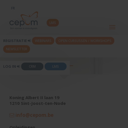
FR
LMS
Toggle
navigati
REGISTRATIE
WEBINARS
OPEN CURSUSSEN / WORKSHOPS
NEWSLETTER
CONTACT
LOG IN
CRM
LMS
Koning Albert II laan 19
1210 Sint-Joost-ten-Node
info@cepom.be
Opleidingen