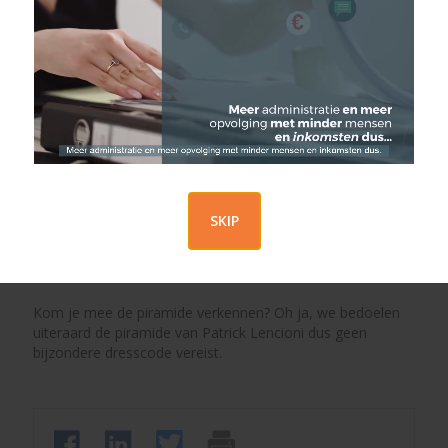
Benoemen jullie echt de olifanten in de kamer of is er toch
ruimte voor kunstmatige harmonie? We zeggen dan wel
‘ja, ja’ maar we denken eigenlijk ‘neen, neen’.
Tijdens deze webinar van één uur nemen we jullie mee op
een korte maar krachtige verkenningstocht op de piramide:
hoe vertrouwen aan de basis ligt van het respectvol
omgaan met conflicten. Alleen zo krijgen we de
betrokkenheid van de teamleden want dat is essentieel om
SKIP
elkaar op ieders aansprakelijkheid te wijzen. Pas dan
krijgen we een topteam met top-team-resultaten.
Kom je mee de piramide verkennen? Oh ja, we bedoelen
uiteraard de piramide van Patrick Lencioni dus geen
bijzondere dresscode vereist.