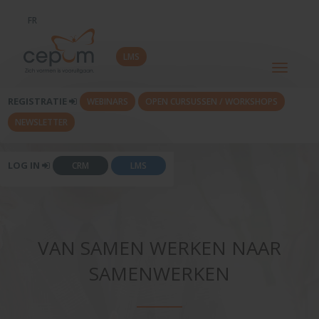
FR
LMS
Toggle
navigati
REGISTRATIE
WEBINARS
OPEN CURSUSSEN / WORKSHOPS
NEWSLETTER
LOG IN
CRM
LMS
VAN SAMEN WERKEN NAAR
SAMENWERKEN