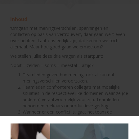
Inhoud
‘Omgaan met meningsverschillen, spanningen en
conflicten op basis van vertrouwen’, daar gaan we ’t even
over hebben. Laat ons eerlijk zijn, dat kennen we toch
allemaal. Maar hoe goed gaan we ermee om?
We stellen jullie deze drie vragen als startpunt:
Nooit – zelden – soms – meestal – altijd?
Teamleden geven hun mening, ook al kan dat
meningsverschillen veroorzaken.
Teamleden confronteren collega’s met moeilijke
situaties in de respectievelijke domeinen waar ze (de
anderen) verantwoordelijk voor zijn. Teamleden
benoemen mekaars onproductieve gedrag.
Wanneer er een conflict is, gaat het team de
confrontatie met het onderwerp aan en behandelen
ze het grondig, voor ze verder gaan met het
volgende onderwerp.