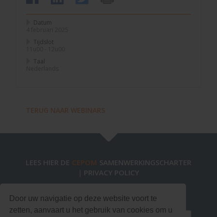
Datum
4 februari 2025
Tijdslot
11u00 - 12u00
Taal
Nederlands
TERUG NAAR WEBINARS
LEES HIER DE
CEPOM
SAMENWERKINGSCHARTER
PRIVACY POLICY
|
Blijf op de hoogte via onze nieuwsbrief!
Door uw navigatie op deze website voort te
zetten, aanvaart u het gebruik van cookies om u