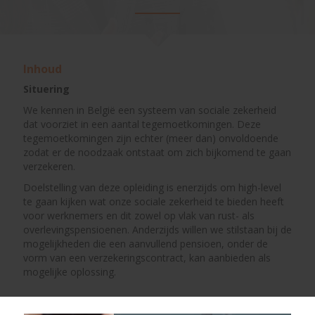
Inhoud
Situering
We kennen in België een systeem van sociale zekerheid
dat voorziet in een aantal tegemoetkomingen. Deze
tegemoetkomingen zijn echter (meer dan) onvoldoende
zodat er de noodzaak ontstaat om zich bijkomend te gaan
verzekeren.
Doelstelling van deze opleiding is enerzijds om high-level
te gaan kijken wat onze sociale zekerheid te bieden heeft
voor werknemers en dit zowel op vlak van rust- als
overlevingspensioenen. Anderzijds willen we stilstaan bij de
mogelijkheden die een aanvullend pensioen, onder de
vorm van een verzekeringscontract, kan aanbieden als
mogelijke oplossing.
Doelgroep