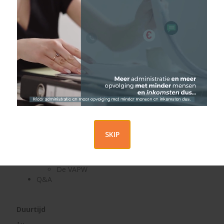
Iedereen die een high-level view wil krijgen op onze sociale
zekerheid werknemers in geval van pensioenen (rust- en
overlevingspensioen) en de diverse mogelijkheden, als
aanvulling op het wettelijk systeem, wil leren kennen.
Programma
Belgische sociale zekerheid voor werknemers:
Rustpensioenen
Overlevingspensioenen
De verschillende verzekeringsmogelijkheden in de
tweede pensioenpijler
SKIP
Cijfers
De groepsverzekering
De sectorfondsen
De VAPW
Q&A
Duurtijd