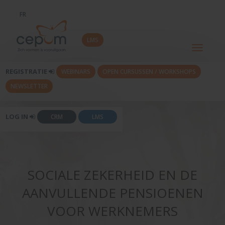
FR
LMS
Toggle
navigati
REGISTRATIE
WEBINARS
OPEN CURSUSSEN / WORKSHOPS
NEWSLETTER
LOG IN
CRM
LMS
SOCIALE ZEKERHEID EN DE
AANVULLENDE PENSIOENEN
VOOR WERKNEMERS