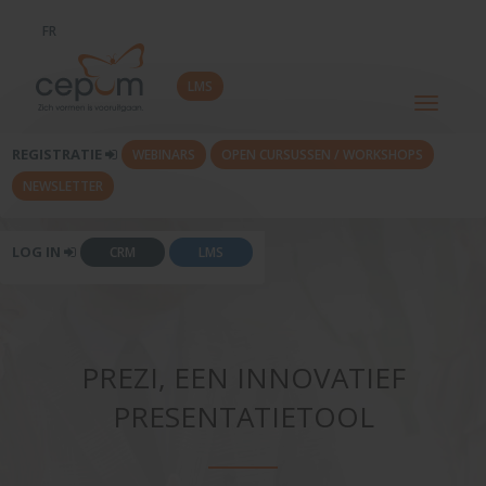
FR
LMS
Toggle
navigati
REGISTRATIE
WEBINARS
OPEN CURSUSSEN / WORKSHOPS
NEWSLETTER
LOG IN
CRM
LMS
PREZI, EEN INNOVATIEF
PRESENTATIETOOL