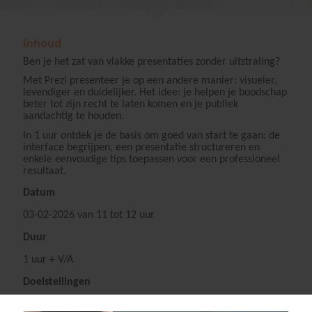
Inhoud
Ben je het zat van vlakke presentaties zonder uitstraling?
Met Prezi presenteer je op een andere manier: visueler,
levendiger en duidelijker. Het idee: je helpen je boodschap
beter tot zijn recht te laten komen en je publiek
aandachtig te houden.
In 1 uur ontdek je de basis om goed van start te gaan: de
interface begrijpen, een presentatie structureren en
enkele eenvoudige tips toepassen voor een professioneel
resultaat.
Datum
03-02-2026 van 11 tot 12 uur
Duur
1 uur + V/A
Doelstellingen
·
Een innovatief presentatietool ontdekken