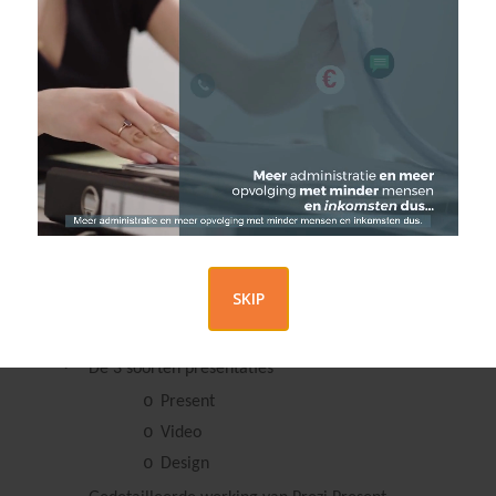
·
De impact van professionele presentaties
vergroten
·
Een alternatief voor PowerPoint ontdekken
Inhoud
·
Wat is Prezi?
o
Hoe krijg je toegang
o
Gratis versie vs. versie met licentie
·
De belangrijkste verschillen tussen Prezi en
PowerPoint
SKIP
o
Wanneer Prezi gebruiken in plaats van
PowerPoint
·
De 3 soorten presentaties
o
Present
o
Video
o
Design