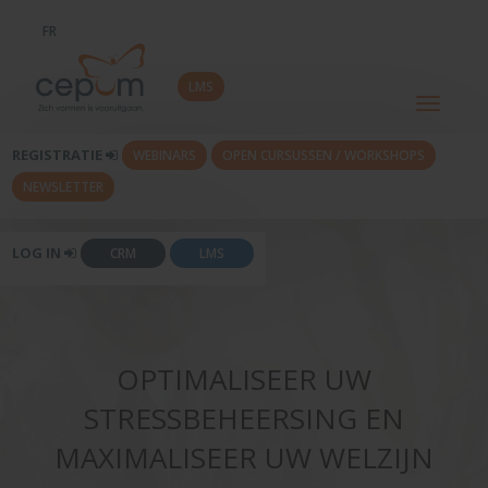
FR
LMS
Toggle
navigati
REGISTRATIE
WEBINARS
OPEN CURSUSSEN / WORKSHOPS
NEWSLETTER
LOG IN
CRM
LMS
OPTIMALISEER UW
STRESSBEHEERSING EN
MAXIMALISEER UW WELZIJN