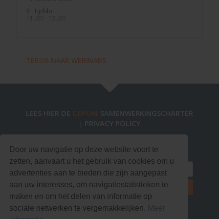
Tijdslot
11u00 - 12u00
TERUG NAAR WEBINARS
LEES HIER DE
CEPOM
SAMENWERKINGSCHARTER
PRIVACY POLICY
|
Blijf op de hoogte via onze nieuwsbrief!
Door uw navigatie op deze website voort te
zetten, aanvaart u het gebruik van cookies om u
advertenties aan te bieden die zijn aangepast
aan uw interesses, om navigatiestatistieken te
maken en om het delen van informatie op
sociale netwerken te vergemakkelijken.
Meer