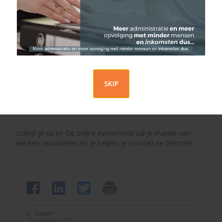
optimaliseren en efficiëntie te vergroten
• Ontspanningsmethoden om stress te
verminderen en de concentratie te bevorderen
• Gesprekken om sleutels te ontdekken voor een
evenwicht werk- en privéleven
• Concrete tools die direct een antwoord bieden op
emotioneel beheer
SKIP
Wij zullen onze kennis en expertise delen om je te helpen
gedijen in je carrière en je welzijn te behouden.
Schrijf je nu in! Dit online evenement zal je manier van
werken veranderen en je helpen je emoties te temmen.
Datum
11 oktober 2023