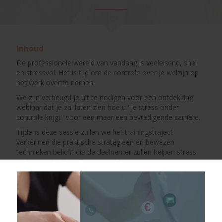
Inhoud
De professionele wereld van vandaag is veeleisend, snel
en stressvol. Het is tijd om de controle over je welzijn op
het werk over te nemen.
We zijn verheugd je uit te nodigen voor een ontdekking
webinar dat je zal laten zien hoe u "Je stress onder
controle krijgt" voor een meer een bevredigende carrière.
Tijdens deze sessie zullen we het trainingstraject
verkennen die praktische strategieën en bewezen
technieken belicht die de deelnemer zullen helpen stress
op het werk effectief aan te pakken.
Hieronder een overzicht van wat je kan verwachten tijdens
deze live-webinar:
• Tips om de bronnen van stress op het werk te
identificeren en te begrijpen
• Tijdsbeheertechnieken om de productiviteit te