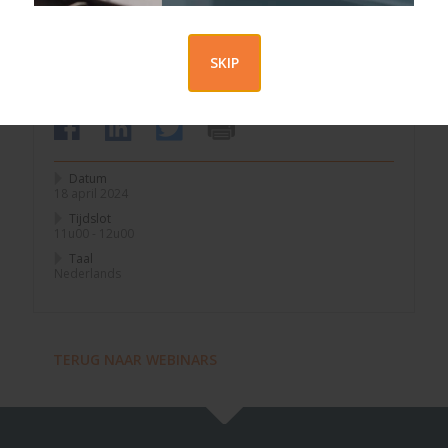
Definieer de voorwaarden en modaliteiten van
implementatie en monitoring
SKIP
Datum
18 april 2024
Tijdslot
11u00 - 12u00
Taal
Nederlands
TERUG NAAR WEBINARS