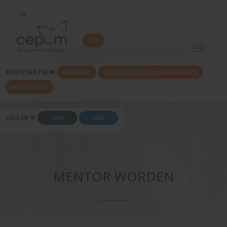
FR
LMS
Toggle
navigati
REGISTRATIE
WEBINARS
OPEN CURSUSSEN / WORKSHOPS
NEWSLETTER
LOG IN
CRM
LMS
MENTOR WORDEN