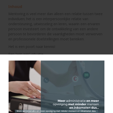
Inhoud
Mentoring is veel meer dan alleen een relatie tussen twee
individuen; het is een interpersoonlijke relatie van
ondersteuning, uitwisseling en leren, waarin een ervaren
persoon investeert om de ontwikkeling van een andere
persoon te bevorderen die vaardigheden moet verwerven
en professionele doelstellingen moet bereiken.
Het is een poort naar kennis!
Een “win-win”-situatie.
Als je wilt ontdekken hoe je succesvolle mentorrelaties
kunt opbouwen, een overdrachtsaanpak kunt hanteren en
kunt bijdragen aan het creëren van een cultuur van
ondersteuning en wederzijdse hulp, dan is dit webinar iets
voor jou!
Inhoud
Begrijp de specifieke kenmerken van mentorschap
Zichzelf kennen als mentor
Vergroot uw interpersoonlijke vaardigheden
Uw autonomie en motivatie ontwikkelen