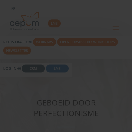
FR
LMS
Toggle
navigati
REGISTRATIE
WEBINARS
OPEN CURSUSSEN / WORKSHOPS
NEWSLETTER
LOG IN
CRM
LMS
GEBOEID DOOR
PERFECTIONISME