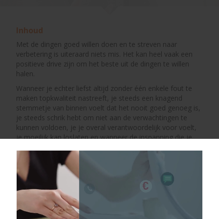
Inhoud
Met de dingen goed willen doen en te streven naar
verbetering is uiteraard niets mis. Het kan heel vaak een
positieve drive zijn om het beste uit de dingen te willen
halen.
Wanneer je echter liefst altijd zonder één enkele fout te
maken topkwaliteit nastreeft, je steeds een knagend
stemmetje van binnen voelt dat het nooit goed genoeg is,
je steeds schrik hebt om niet aan de verwachtingen te
kunnen voldoen, je je overal verantwoordelijk voor voelt,
je moeilijk kan loslaten en wanneer de inspanning die je
hiervoor moet leveren niet meer opweegt tegen het
resultaat, dan kan je zelf (en soms ook de omgeving)
eronder gaan lijden.
Dit webinar geeft een antwoord op 3 vragen die opduiken
wanneer perfectionisme een last geworden:
Wat is het?
Hoe ben ik eraan gekomen?