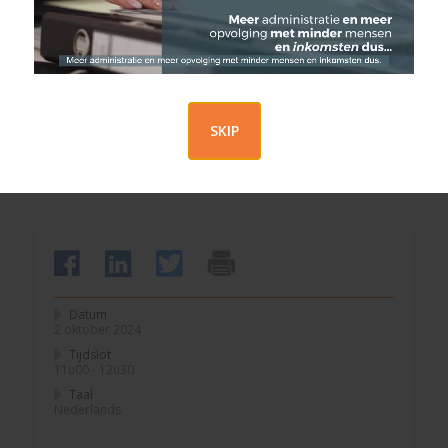
Geraak ik er van af en hoe?
Is het de bedoeling om dit perfectionisme volledig uit je
leven te bannen?
Uit ervaring blijkt dat de meeste mensen dit eigenlijk niet
willen. Je perfectionisme inzetten wanneer het nuttig is
SKIP
enerzijds, en het kunnen temperen wanneer het niet nodig
is anderzijds zal aldus de uitdaging zijn. Kortom, “je
geraakt er niet vanaf maar je kan er wel mee verder”.
Datum
2 oktober 2024
Tijdslot
11u00 - 12u30
Taal
Nederlands