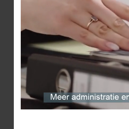
• NBVAL
• AFGEROND, ABS
Een conditie testen (beslissen wat je moet tonen)
• ALS
• EN, OF
• ERROR (vermijd #N/A, #VALEUR!, enz.)
Op zoek naar informatie (grote tijdbesparing)
• XLOOKUP of VLOOKUP (afhankelijk van de vers
Het maken van "criteria-gebaseerde" totalen (rapportag
• SOMME.SI. ENS
• NB.SI. ENS
Geïmporteerde tekst opschonen (heel gebruikelijk)
• OPHANGING
• INVALLERS
• LINKS/RECHTS/STXT