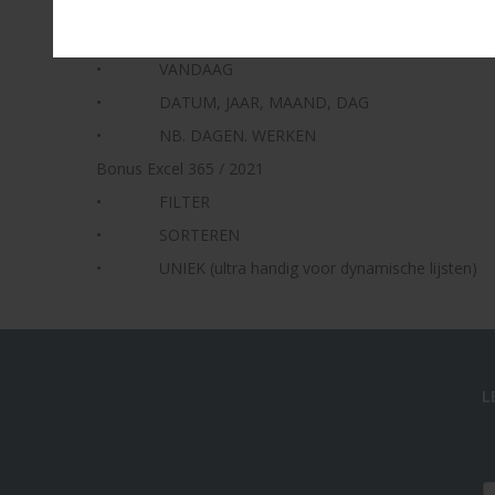
• CONCAT / JOIN. TEKST (afhankelijk van de vers
Werk met data (deadlines, planning, KPI's)
• VANDAAG
• DATUM, JAAR, MAAND, DAG
• NB. DAGEN. WERKEN
Bonus Excel 365 / 2021
• FILTER
• SORTEREN
• UNIEK (ultra handig voor dynamische lijsten)
L