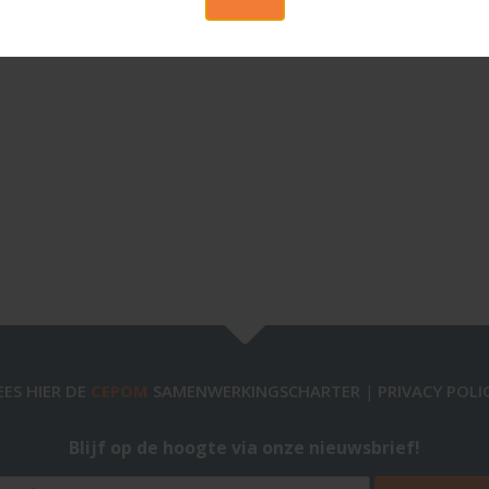
ie)
EES HIER DE
CEPOM
SAMENWERKINGSCHARTER
PRIVACY POLI
|
Blijf op de hoogte via onze nieuwsbrief!