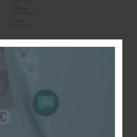
26 juni 2026
Tijdslot
11u00 - 12u00
Taal
Nederlands
TERUG NAAR WEBINARS