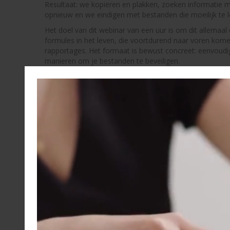
Resultaat: we kopiëren en plakken, zoeken informatie
opnieuw en we eindigen met bestanden die moeilijk te le
Het doel van dit webinar van een uur is om dit allemaa
formules in het leven, die voortdurend naar voren komen
rapportages. Het formaat is bewust concreet: eenvoudi
manieren om je bestanden te beveiligen.
Doelstellingen
• Bepaal snel welke formule je moet gebruiken indien 
• Bouw betrouwbaardere formules (referenties, fo
• Regelmatige taken faciliteren: afstemmingen, con
• Bespaar tijd bij het monitoren van tabellen en v
Inhoud
Bereken snel (de basis die overal wordt gebruikt)
• Automaten: SUM, GEMIDDELDE, MIN, MAX, 