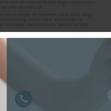
 met de hand, we berekenen dezelfde dingen meerdere keren
zen (of te verzenden) zijn.
l op orde te brengen: het doornemen van de meest nuttige
 bij monitoring, controle, lijsten, afstemmingen of
ge voorbeelden, veelvoorkomende "valkuilen" en snelle
nodig (berekening, conditie, zoek, criteria, tekst, data)
uten, leesbaarheid)
troles, totalen per categorie, gegevensopschoning
oorkom klassieke fouten
NB