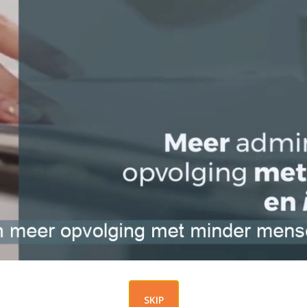
ie)
e)
SKIP