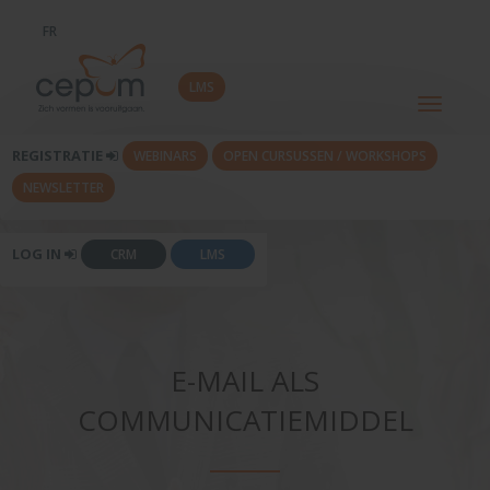
FR
LMS
Toggle
navigati
REGISTRATIE
WEBINARS
OPEN CURSUSSEN / WORKSHOPS
NEWSLETTER
LOG IN
CRM
LMS
E-MAIL ALS
COMMUNICATIEMIDDEL