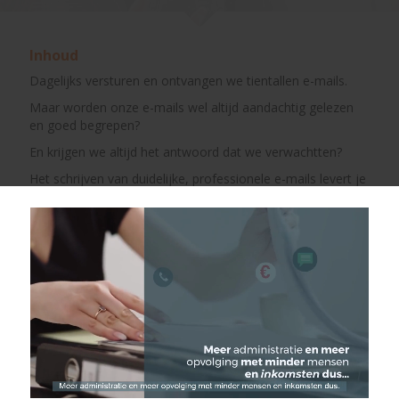
Inhoud
Dagelijks versturen en ontvangen we tientallen e-mails.
Maar worden onze e-mails wel altijd aandachtig gelezen
en goed begrepen?
En krijgen we altijd het antwoord dat we verwachtten?
Het schrijven van duidelijke, professionele e-mails levert je
een aantal voordelen op:
Tijdwinst: je hoeft je correspondenten niet opnieuw
aan te sporen
Meer efficiëntie: de gevraagde acties worden snel en
goed uitgevoerd.
Geloofwaardigheid: je straalt het imago uit van
iemand die georganiseerd en professioneel is
Samen zullen we een aantal tips bekijken om je te helpen,
zoals:
Een lay-out die het gemakkelijker maakt om snel te