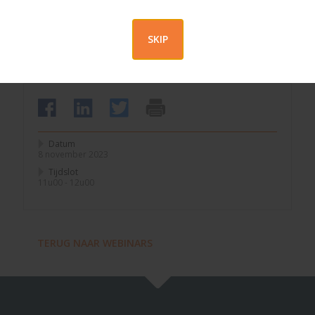
lezen en de inhoud goed te begrijpen
Een vraagstellingstechniek die aanzet tot (re)actie
Een interne structuur (plan) volgens de logica van de
SKIP
ontvanger
Datum
8 november 2023
Tijdslot
11u00 - 12u00
TERUG NAAR WEBINARS