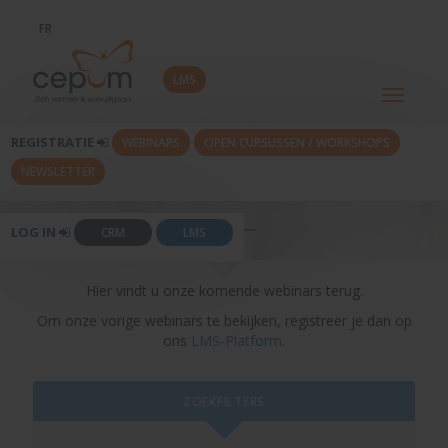
FR
LMS
Toggle
navigati
REGISTRATIE
WEBINARS
OPEN CURSUSSEN / WORKSHOPS
NEWSLETTER
WEBINARS
LOG IN
CRM
LMS
Hier vindt u onze komende webinars terug.
Om onze vorige webinars te bekijken, registreer je dan op
ons
LMS-Platform
.
ZOEKFILTERS