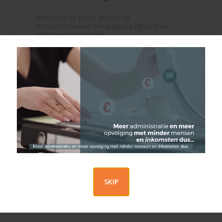
Mobiliseer je sterke punten en
motivatiebronnen om dagelijks efficiënt en
gemotiveerd te blijven
20 oktober 2026
NL
10u00 - 11u00
IDD met focus op de
verzekeringen met
beleggingscomponent
SKIP