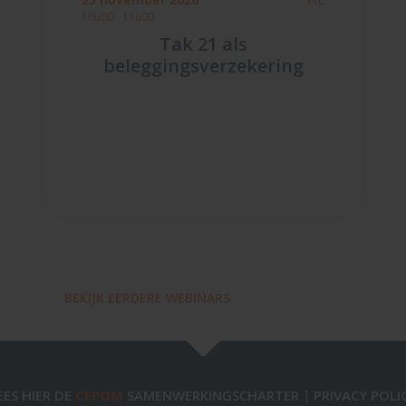
10u00 - 11u00
Tak 21 als
beleggingsverzekering
BEKIJK EERDERE WEBINARS
EES HIER DE
CEPOM
SAMENWERKINGSCHARTER
PRIVACY POLI
|