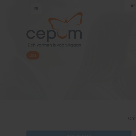
RE
FR
LMS
Om 