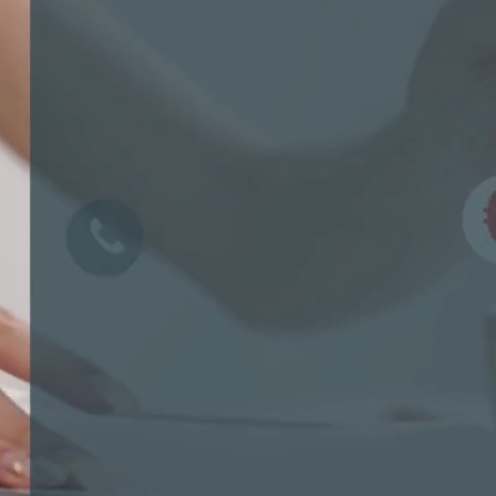
Cyberveiligheid: wat
iedereen moet weten!
Hoe bescherm je jouw organisatie, bedrijf
of jezelf?
20 oktober 2026
NL
10u00 - 11u00
IDD met focus op de
verzekeringen met
beleggingscomponent