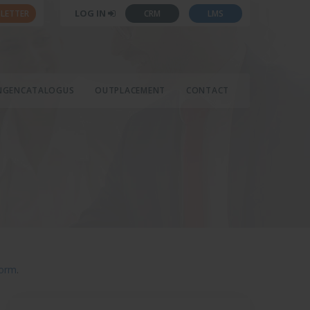
LOG IN
LETTER
CRM
LMS
INGENCATALOGUS
OUTPLACEMENT
CONTACT
form
.