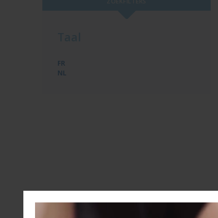
ZOEKFILTERS
Taal
FR
NL