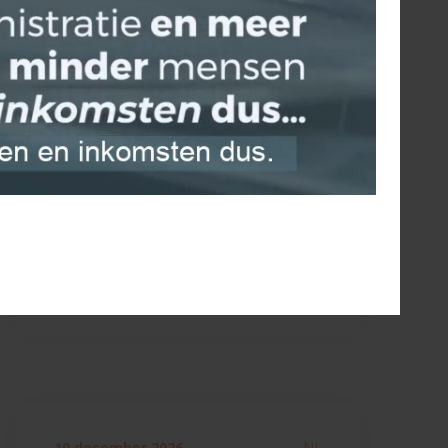
20 november 2026
NL
11u00 - 12u00
Digitaliseer uw informatie
in het tijdperk van AI
10 december 2026
NL