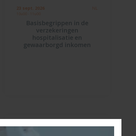
23 sept. 2026
NL
10u00 - 11u00
Basisbegrippen in de
verzekeringen
hospitalisatie en
gewaarborgd inkomen
15 oktober 2026
NL
11u00 - 12u00