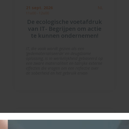
21 sept. 2026
NL
11u00 - 12u00
De ecologische voetafdruk
van IT- Begrijpen om actie
te kunnen ondernemen!
IT, die vaak wordt gezien als een
‘gedematerialiseerde’ en deugdzame
oplossing, is in werkelijkheid gebaseerd op
een zware materialiteit en talrijke externe
effecten die vragen om een reflectie over
de soberheid en het gebruik ervan
2 oktober 2026
NL
11u00 - 12u00