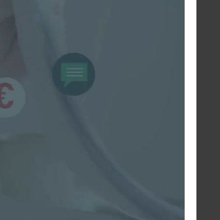
Verbinding maken met je
positieve eigenschappen
om je betrokkenheid en
efficiëntie te vergroten
Mobiliseer je sterke punten en
motivatiebronnen om dagelijks efficiënt en
gemotiveerd te blijven
22 oktober 2026
NL
10u30 - 12u00
Geboeid door
perfectionisme