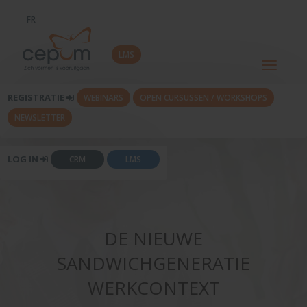
FR
LMS
Toggle
navigati
REGISTRATIE
WEBINARS
OPEN CURSUSSEN / WORKSHOPS
NEWSLETTER
LOG IN
CRM
LMS
DE NIEUWE
SANDWICHGENERATIE
WERKCONTEXT