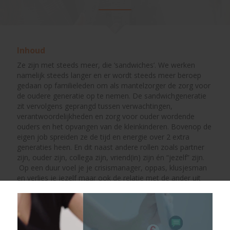
Inhoud
Ze zijn met steeds meer, die ‘sandwiches’. We werken
namelijk steeds langer en er wordt steeds meer beroep
gedaan op familieleden om als mantelzorger de zorg voor
de oudere generatie op te nemen. De sandwichgeneratie
zit vervolgens geprangd tussen verwachtingen,
verantwoordelijkheden en zorg voor ouder wordende
ouders en het opvangen van de kleinkinderen. Bovenop de
eigen job spreiden ze de tijd en energie over 2 extra
generaties heen. En dit naast andere rollen zoals partner
zijn, ouder zijn, collega zijn, vriend(in) zijn én “jezelf” zijn.
Op een duur voel je je crisismanager, oppas, klusjesman
en verlies je jezelf maar ook de relatie met de ander uit
het oog.
Tijdens deze sessie staan we stil bij
de verschillende rollen die worden opgenomen door
de werkende generatie die ‘gesandwicht’ zit tussen