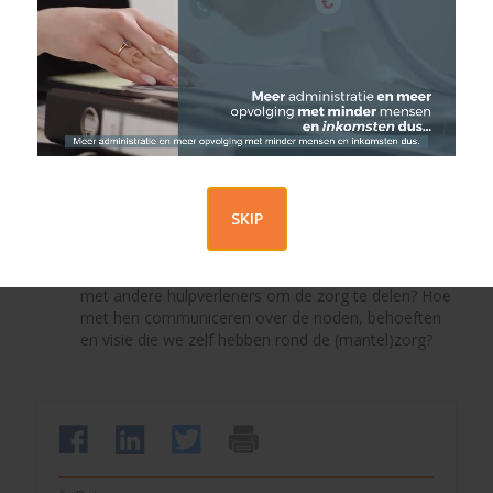
de zorg voor ouders, kinderen en kleinkinderen en
dit combineert met werk. Wat brengt het allemaal
teweeg? Hoe kan je omgaan met deze
verwachtingen, de tegenstrijdige gevoelens, je eigen
behoeften en hoe kan je daarin bewust(er) keuzes
gaan maken.
“De (werk)omgeving ziet het niet - de medewerker
zegt het niet”. Hoe sta je als
medewerker/mantelzorger in je werk? Hoe dit
SKIP
bespreekbaar maken op het werk?
We kunnen het niet allemaal alleen. Hoe als
mantelzorger in de sandwichgeneratie samenwerken
met andere hulpverleners om de zorg te delen? Hoe
met hen communiceren over de noden, behoeften
en visie die we zelf hebben rond de (mantel)zorg?