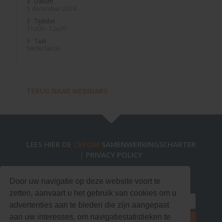
Datum
5 december 2024
Tijdslot
11u00 - 12u30
Taal
Nederlands
TERUG NAAR WEBINARS
LEES HIER DE
CEPOM
SAMENWERKINGSCHARTER
PRIVACY POLICY
|
Blijf op de hoogte via onze nieuwsbrief!
Door uw navigatie op deze website voort te
zetten, aanvaart u het gebruik van cookies om u
advertenties aan te bieden die zijn aangepast
aan uw interesses, om navigatiestatistieken te