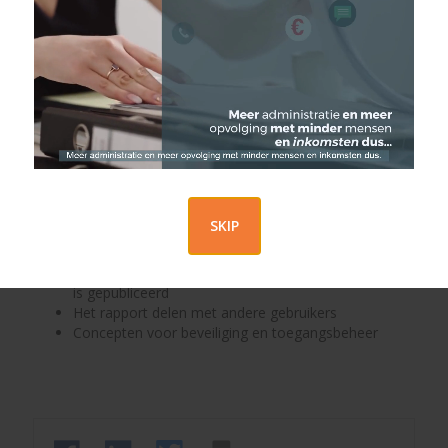
rapportage
Typische gebruikersscenario's
Snelle demo: een eenvoudig rapport maken
Importeer gegevens uit een Excel-bestand
Gegevens opschonen en transformeren met Power
Query
Creatie van visualisaties (grafieken, dashboards,
kaarten, enz.)
Gebruik filters en segmenten om gegevens te
analyseren
SKIP
Delen en samenwerken met Power BI service
Het rapport dat is gemaakt op de Power BI-service
is gepubliceerd
Het rapport delen met andere gebruikers
Concepten voor beveiliging en toegangsbeheer