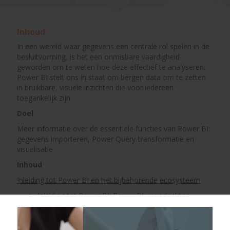
Inhoud
In een wereld waar gegevens een centrale rol spelen in de
besluitvorming, is het een onmisbare vaardigheid
geworden om te weten hoe deze effectief te analyseren.
Power BI stelt ons in staat om bergen data om te zetten
in bruikbare, visuele inzichten die voor iedereen
toegankelijk zijn.
Doel
Meer informatie over de essentiële functies van Power BI:
gegevens importeren, Power Query-transformatie en
visualisatie
Inhoud
Inleiding tot Power BI en het bijbehorende ecosysteem
Inleiding tot Power BI: Power BI voor desktop,
service en mobiel
Overzicht van de belangrijkste functies: verbinding
met gegevensbronnen, transformaties, interactieve