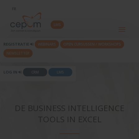
FR
LMS
Toggle
navigati
REGISTRATIE
WEBINARS
OPEN CURSUSSEN / WORKSHOPS
NEWSLETTER
LOG IN
CRM
LMS
DE BUSINESS INTELLIGENCE
TOOLS IN EXCEL