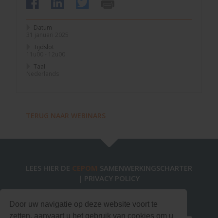
Datum
31 januari 2025
Tijdslot
11u00 - 12u00
Taal
Nederlands
TERUG NAAR WEBINARS
LEES HIER DE
CEPOM
SAMENWERKINGSCHARTER
PRIVACY POLICY
|
Blijf op de hoogte via onze nieuwsbrief!
Door uw navigatie op deze website voort te
zetten, aanvaart u het gebruik van cookies om u