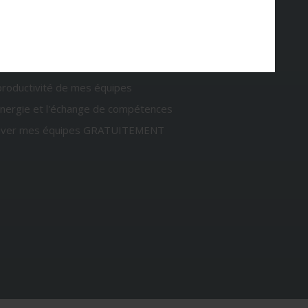
OURQUOI FORMER MES EMPLOYÉS VIA LE CEPOM ?
productivité de mes équipes
ynergie et l'échange de compétences
tiver mes équipes GRATUITEMENT