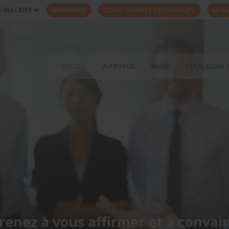
S'INSCRIRE
WEBINAIRES
COURS OUVERTS / WORKSHOPS
NEWS
ACCUEIL
A PROPOS
NEWS
CATALOGUE 
enez à vous affirmer et à convai