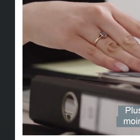
Formations de cycle
Nous proposons des
formations spécifiques, c
accessibles aux débutants comme aux experts. Les 
vastes :
Assurances, développement personnel, lang
informatique, vente & marketing, special skill
EN SAVOIR PLUS