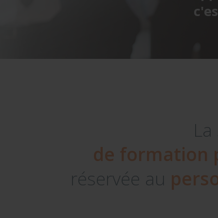
c'e
La 
de formation 
réservée au
perso