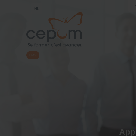
NL
LMS
Appr