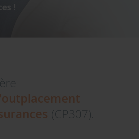
es !
ière
'outplacement
ssurances
(CP307).