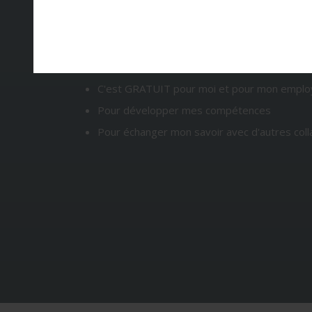
JE SUIS SALARIÉ(E)
: POURQUOI ME FORME
C'est GRATUIT pour moi et pour mon emplo
Pour développer mes compétences
Pour échanger mon savoir avec d'autres col