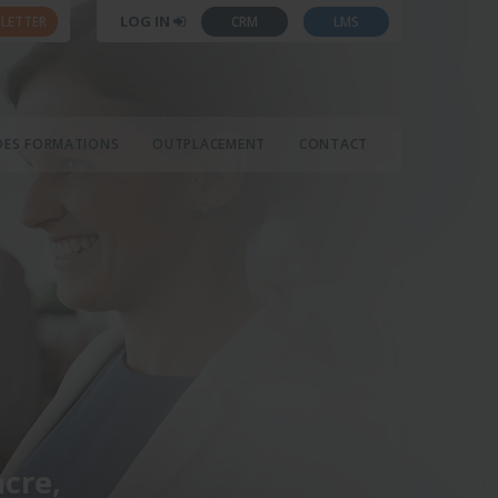
LOG IN
LETTER
CRM
LMS
DES FORMATIONS
OUTPLACEMENT
CONTACT
ncre,