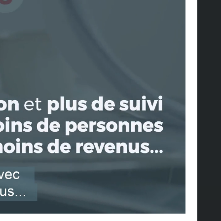
Outplacement
 (CP307) a mis en œuvre
une aide
atière d'Outplacement
.
 d’un membre du personnel, l’employeur est
r un accompagnement en outplacement aux
EN SAVOIR PLUS