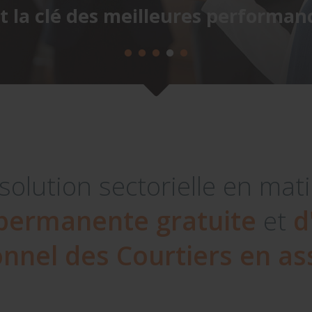
st la clé des meilleures performanc
solution sectorielle en mat
permanente gratuite
et
d
nnel des Courtiers en a