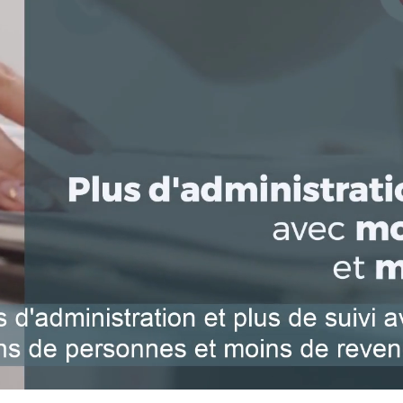
 court
iblées et ponctuelles
,
Le Secteur du Courtage
sujets traités sont
professionnelle en m
Lors du licenciement
ues, communication,
parfois tenu d’offri
,...
collaborateurs.