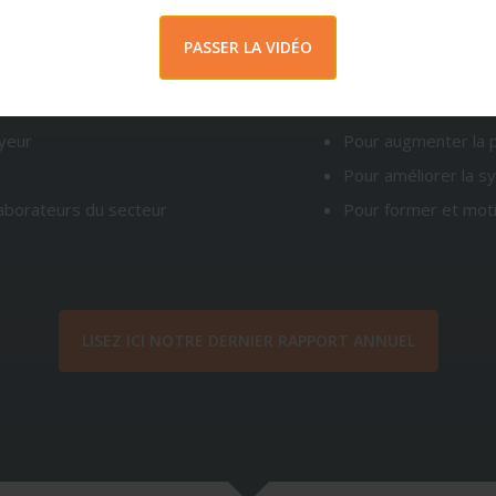
PASSER LA VIDÉO
R VIA LE CEPOM ?
JE SUIS EMPLOYEUR
: P
yeur
Pour augmenter la 
Pour améliorer la s
laborateurs du secteur
Pour former et mo
LISEZ ICI NOTRE DERNIER RAPPORT ANNUEL